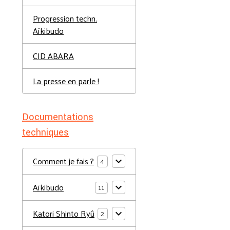
Progression techn.
Aïkibudo
CID ABARA
La presse en parle !
Documentations
techniques
Comment je fais ?
4
Aïkibudo
11
Katori Shinto Ryû
2