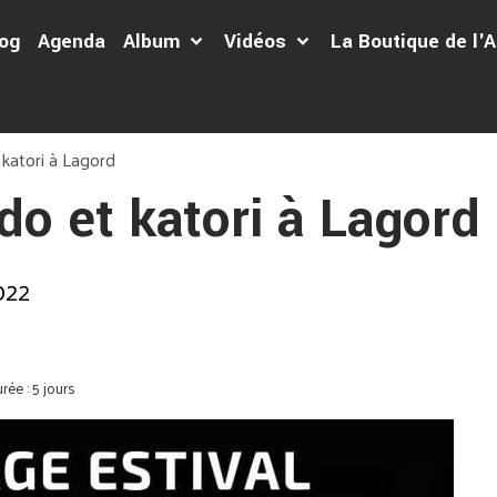
og
Agenda
Album
Vidéos
La Boutique de l
 katori à Lagord
do et katori à Lagord
022
rée : 5 jours