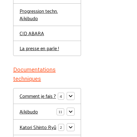
Progression techn.
Aïkibudo
CID ABARA
La presse en parle !
Documentations
techniques
Comment je fais ?
4
Aïkibudo
11
Katori Shinto Ryû
2