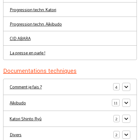
Progression techn. Katori
Progression techn. Aïkibudo
CID ABARA
La presse en parle !
Documentations techniques
4
Comment je fais ?
11
Aïkibudo
2
Katori Shinto Ryû
2
Divers