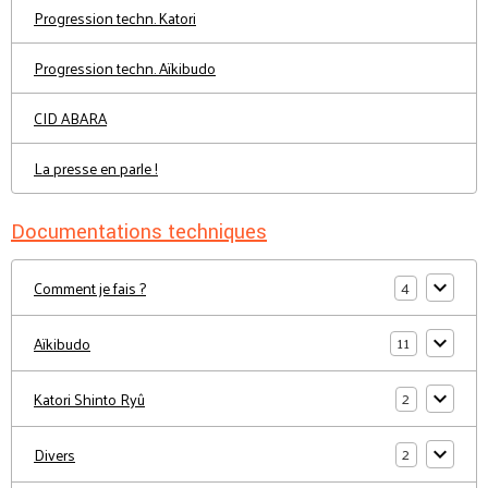
Progression techn. Katori
Progression techn. Aïkibudo
CID ABARA
La presse en parle !
Documentations techniques
4
Comment je fais ?
11
Aïkibudo
2
Katori Shinto Ryû
2
Divers