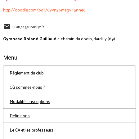
http://doodle.com/poll/6yvn36magv45nne6
akan74@orange.fr
Gymnase Roland Guillaud
4 chemin du dodin, dardilly (69)
Menu
Règlement du club
Où sommes-nous ?
Modalités inscriptions
Définitions
Le CA et les professeurs