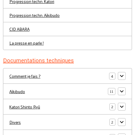
Progression techn. Katori
Progression techn. Aïkibudo
CID ABARA
La presse en parle !
Documentations techniques
4
Comment je fais ?
11
Aïkibudo
2
Katori Shinto Ryû
2
Divers