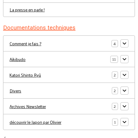
La presse en parle !
Documentations techniques
4
Comment je fais ?
11
Aïkibudo
2
Katori Shinto Ryû
2
Divers
2
Archives Newsletter
1
découvrir le Japon par Olivier