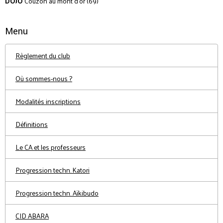
DOJO
Couzon au mont d'or (69)
Menu
Règlement du club
Où sommes-nous ?
Modalités inscriptions
Définitions
Le CA et les professeurs
Progression techn. Katori
Progression techn. Aïkibudo
CID ABARA