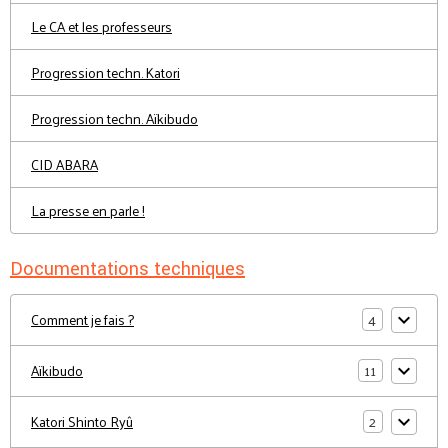
Le CA et les professeurs
Progression techn. Katori
Progression techn. Aïkibudo
CID ABARA
La presse en parle !
Documentations techniques
4
Comment je fais ?
11
Aïkibudo
2
Katori Shinto Ryû