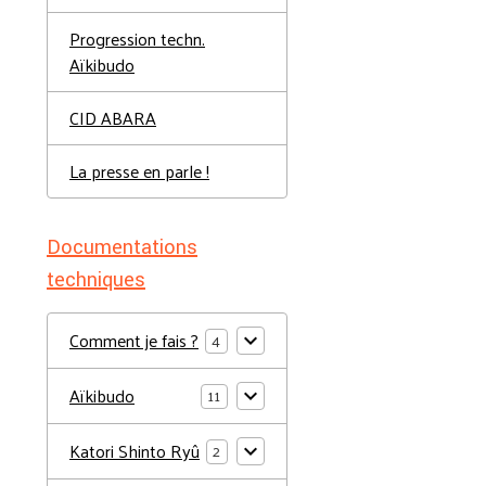
Progression techn.
Aïkibudo
CID ABARA
La presse en parle !
Documentations
techniques
Comment je fais ?
4
Aïkibudo
11
Katori Shinto Ryû
2