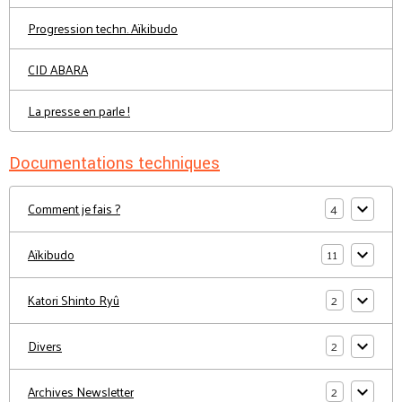
Progression techn. Aïkibudo
CID ABARA
La presse en parle !
Documentations techniques
4
Comment je fais ?
11
Aïkibudo
2
Katori Shinto Ryû
2
Divers
2
Archives Newsletter