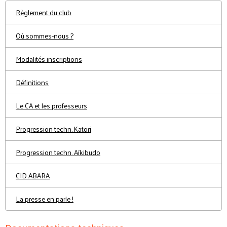
Règlement du club
Où sommes-nous ?
Modalités inscriptions
Définitions
Le CA et les professeurs
Progression techn. Katori
Progression techn. Aïkibudo
CID ABARA
La presse en parle !