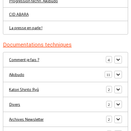
Progression techn. Aïkibudo
CID ABARA
La presse en parle !
Documentations techniques
4
Comment je fais ?
11
Aïkibudo
2
Katori Shinto Ryû
2
Divers
2
Archives Newsletter