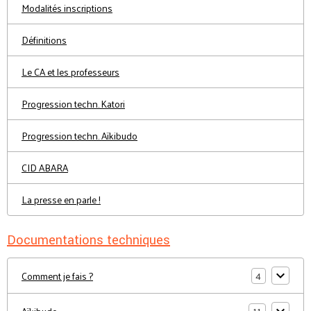
Modalités inscriptions
Définitions
Le CA et les professeurs
Progression techn. Katori
Progression techn. Aïkibudo
CID ABARA
La presse en parle !
Documentations techniques
4
Comment je fais ?
11