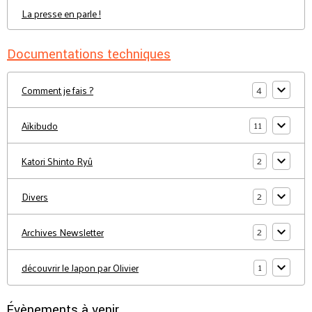
La presse en parle !
Documentations techniques
4
Comment je fais ?
11
Aïkibudo
2
Katori Shinto Ryû
2
Divers
2
Archives Newsletter
1
découvrir le Japon par Olivier
Évènements à venir