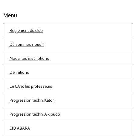
Menu
Règlement du club
Où sommes-nous ?
Modalités inscriptions
Définitions
Le CA et les professeurs
Progression techn. Katori
Progression techn. Aïkibudo
CID ABARA