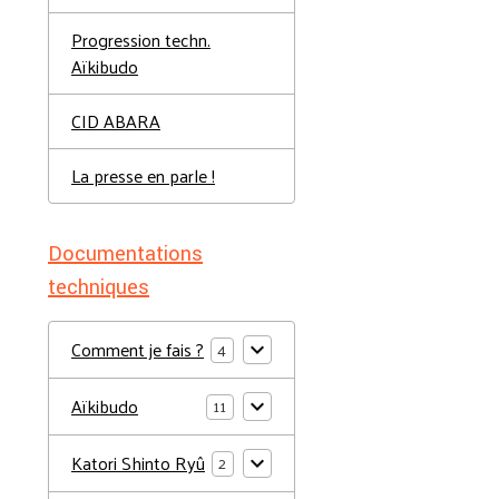
Progression techn.
Aïkibudo
CID ABARA
La presse en parle !
Documentations
techniques
Comment je fais ?
4
Aïkibudo
11
Katori Shinto Ryû
2