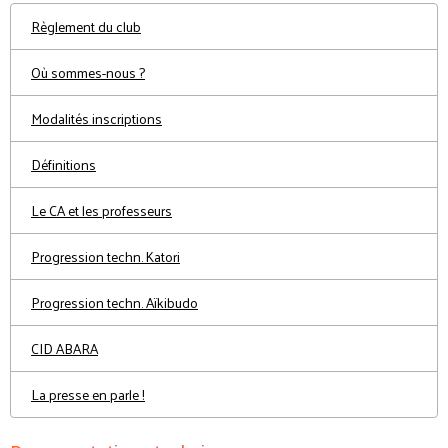
Règlement du club
Où sommes-nous ?
Modalités inscriptions
Définitions
Le CA et les professeurs
Progression techn. Katori
Progression techn. Aïkibudo
CID ABARA
La presse en parle !